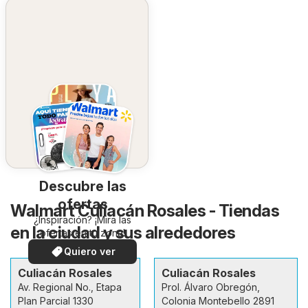
Descubre las
ofertas
Walmart Culiacán Rosales - Tiendas
¿Inspiración? ¡Mira las
en la ciudad y sus alrededores
ofertas en tu zona!
Quiero ver
Culiacán Rosales
Culiacán Rosales
Av. Regional No., Etapa
Prol. Álvaro Obregón,
Plan Parcial 1330
Colonia Montebello 2891