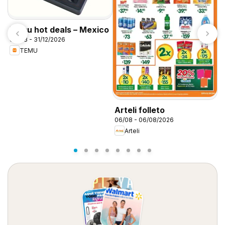
Temu hot deals – Mexico
06/08 - 31/12/2026
TEMU
S
0
Arteli folleto
06/08 - 06/08/2026
Arteli