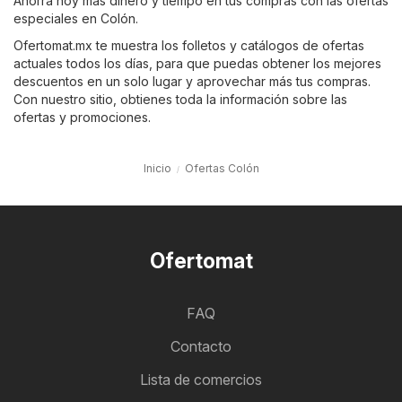
Ahorra hoy más dinero y tiempo en tus compras con las ofertas
especiales en Colón.
Ofertomat.mx te muestra los folletos y catálogos de ofertas
actuales todos los días, para que puedas obtener los mejores
descuentos en un solo lugar y aprovechar más tus compras.
Con nuestro sitio, obtienes toda la información sobre las
ofertas y promociones.
Inicio
Ofertas Colón
Ofertomat
FAQ
Contacto
Lista de comercios