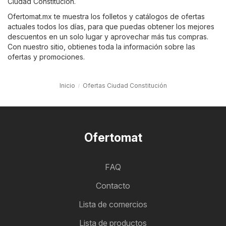
Ciudad Constitución.
Ofertomat.mx te muestra los folletos y catálogos de ofertas
actuales todos los días, para que puedas obtener los mejores
descuentos en un solo lugar y aprovechar más tus compras.
Con nuestro sitio, obtienes toda la información sobre las
ofertas y promociones.
Inicio
Ofertas Ciudad Constitución
Ofertomat
FAQ
Contacto
Lista de comercios
Lista de productos