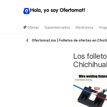
Hola, yo soy Ofertomat!
Ofertas
Supermercados
Electrónica
Hoga
Ofertomat.mx | Folletos de ofertas en Chich
Los follet
Chichihua
Arteli folleto
alimax folleto
07/08/2026 - 09/08/2026