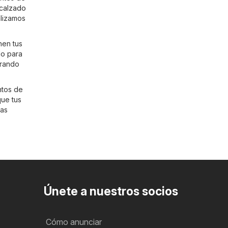
calzado
alizamos
nen tus
do para
rrando
ntos de
que tus
mas
Únete a nuestros socios
Cómo anunciar