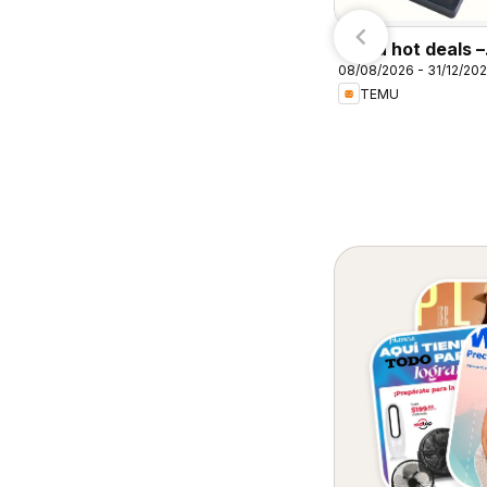
7/08/2026 - 10/08/2026
Arteli
Calimax
Temu hot deals –
08/08/2026 - 31/12/20
Mexico
TEMU