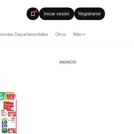
Iniciar sesión
Registrarse
iendas Departamentales
Otros
Más
ANUNCIO
Alsuper folleto
Calimax 