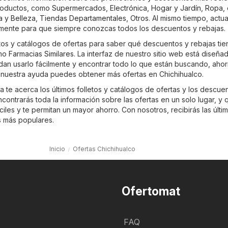
roductos, como
Supermercados
,
Electrónica
,
Hogar y Jardín
,
Ropa, 
a y Belleza
,
Tiendas Departamentales
,
Otros
. Al mismo tiempo, actu
emente para que siempre conozcas todos los descuentos y rebajas.
etos y catálogos de ofertas para saber qué descuentos y rebajas tie
omo
Farmacias Similares
. La interfaz de nuestro sitio web está diseña
dan usarlo fácilmente y encontrar todo lo que están buscando, aho
 nuestra ayuda puedes obtener más ofertas en Chichihualco.
 te acerca los últimos folletos y catálogos de ofertas y los descue
ontrarás toda la información sobre las ofertas en un solo lugar, y 
les y te permitan un mayor ahorro. Con nosotros, recibirás las últi
s más populares.
Inicio
Ofertas Chichihualco
Ofertomat
FAQ