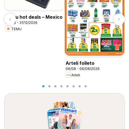
Temu hot deals – Mexico
06/08 - 31/12/2026
TEMU
S
0
Arteli folleto
06/08 - 06/08/2026
Arteli