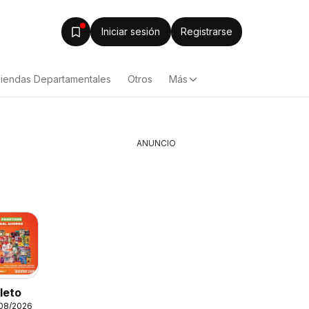
Iniciar sesión
Registrarse
iendas Departamentales
Otros
Más
ANUNCIO
leto
Fuller Gana Mas 9
/08/2026