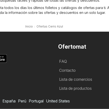
úsquedas fáciles y rápidas de todas las ofertas y descuentos.
 todos los días los últimos folletos y catálogos de ofertas para ti. A
a la información sobre las ofertas y descuentos en un solo lugar.
Inicio
Ofertas Cerro Azul
Ofertomat
FAQ
Contacto
Lista de comercios
Lista de productos
España
Perú
Portugal
United States