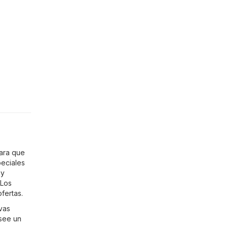
Para que
eciales
 y
 Los
fertas.
evas
osee un