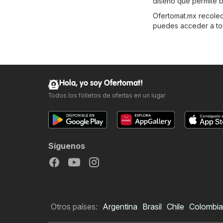
diseño que permite b
Ofertomat.mx recolecta
puedes acceder a tod
Hola, yo soy Ofertomat!
Todos los folletos de ofertas en un lugar
Síguenos
Otros países:
Argentina
Brasil
Chile
Colombia