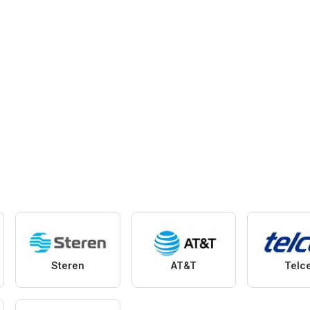
Steren
AT&T
Telce