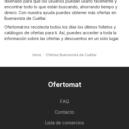
diseñado para que los usuarios puedan usarlo fácilmente y
encontrar todo lo que están buscando, ahorrando tiempo y
dinero. Con nuestra ayuda puedes obtener más ofertas en
Buenavista de Cuéllar.
Ofertomat.mx recolecta todos los días los últimos folletos y
catálogos de ofertas para ti. Así, puedes acceder a toda la
información sobre las ofertas y descuentos en un solo lugar.
Inicio
Ofertas Buenavista de Cuéllar
Ofertomat
FAQ
Contacto
Lista de comercios