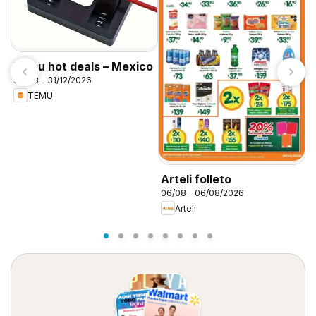
Temu hot deals – Mexico
06/08 - 31/12/2026
TEMU
S
0
Arteli folleto
06/08 - 06/08/2026
Arteli