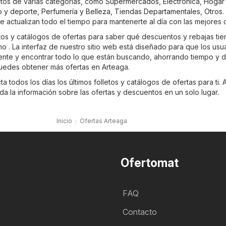
ntos de varias categorías, como
Supermercados
,
Electrónica
,
Hogar
o y deporte
,
Perfumería y Belleza
,
Tiendas Departamentales
,
Otros
.
se actualizan todo el tiempo para mantenerte al día con las mejores o
etos y catálogos de ofertas para saber qué descuentos y rebajas tie
mo . La interfaz de nuestro sitio web está diseñado para que los usu
ente y encontrar todo lo que están buscando, ahorrando tiempo y d
uedes obtener más ofertas en Arteaga.
 todos los días los últimos folletos y catálogos de ofertas para ti. A
a la información sobre las ofertas y descuentos en un solo lugar.
Inicio
Ofertas Arteaga
Ofertomat
FAQ
Contacto