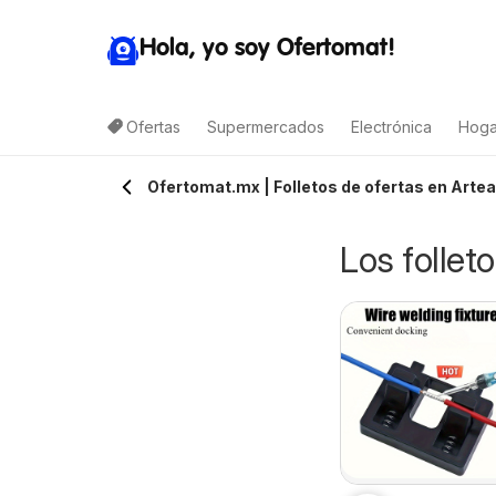
Hola, yo soy Ofertomat!
Ofertas
Supermercados
Electrónica
Hoga
Ofertomat.mx | Folletos de ofertas en Artea
Los follet
rteli folleto
Arteli folleto Valles
6/08/2026 - 06/08/2026
06/08/2026 - 06/08/2026
uxpan
Arteli
Arteli