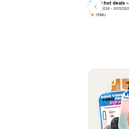
Temu hot deals –
06/08/2026 - 31/12/20
Mexico
TEMU