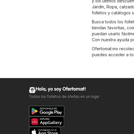
y los últimos descue
Jardín
,
Ropa, calzad
folletos y catálogos 
Busca todos los foll
tiendas favoritas, co
puedan usarlo fácilm
Con nuestra ayuda p
Ofertomat.mx recolecta
puedes acceder a tod
Hola, yo soy Ofertomat!
Todos los folletos de ofertas en un lugar