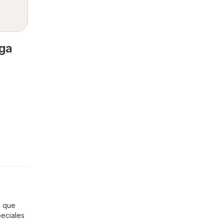
aga
a que
eciales