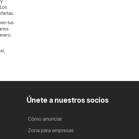
 y
 Los
fertas.
nen tus
arios
inero.
sí,
Únete a nuestros socios
Cómo anunciar
Zona para empresas