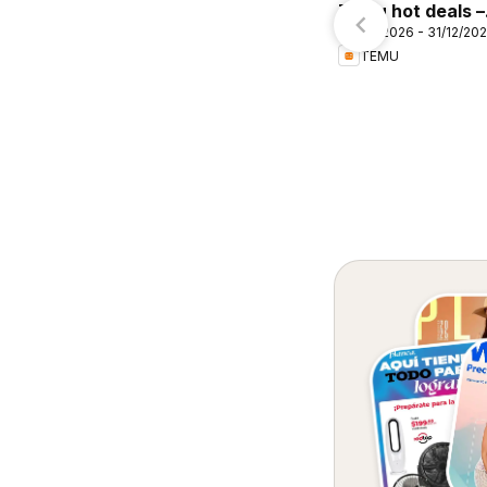
Temu hot deals –
06/08/2026 - 31/12/20
Mexico
TEMU