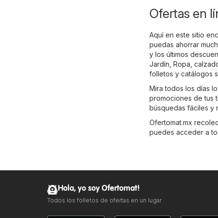
Ofertas en l
Aquí en este sitio en
puedas ahorrar mucho
y los últimos descue
Jardín
,
Ropa, calzad
folletos y catálogos 
Mira todos los días l
promociones de tus t
búsquedas fáciles y 
Ofertomat.mx recolecta
puedes acceder a tod
Hola, yo soy Ofertomat!
Todos los folletos de ofertas en un lugar