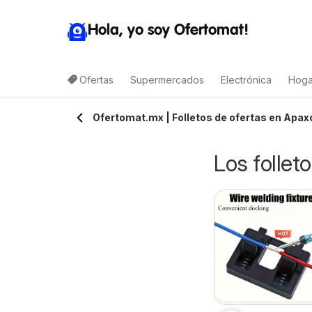
Hola, yo soy Ofertomat!
Ofertas
Supermercados
Electrónica
Hoga
Ofertomat.mx | Folletos de ofertas en Apax
Los follet
rteli folleto
Arteli folleto Valles
6/08/2026 - 06/08/2026
06/08/2026 - 06/08/2026
uxpan
Arteli
Arteli