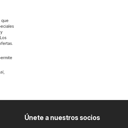
a que
eciales
 y
 Los
fertas.
s
permite
sí,
Únete a nuestros socios