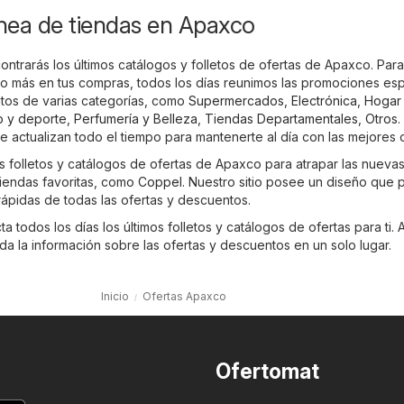
ínea de tiendas en Apaxco
contrarás los últimos catálogos y folletos de ofertas de Apaxco. Par
 más en tus compras, todos los días reunimos las promociones esp
ntos de varias categorías, como
Supermercados
,
Electrónica
,
Hogar
o y deporte
,
Perfumería y Belleza
,
Tiendas Departamentales
,
Otros
.
se actualizan todo el tiempo para mantenerte al día con las mejores o
os folletos y catálogos de ofertas de Apaxco para atrapar las nueva
iendas favoritas, como
Coppel
. Nuestro sitio posee un diseño que 
rápidas de todas las ofertas y descuentos.
 todos los días los últimos folletos y catálogos de ofertas para ti. A
a la información sobre las ofertas y descuentos en un solo lugar.
Inicio
Ofertas Apaxco
Ofertomat