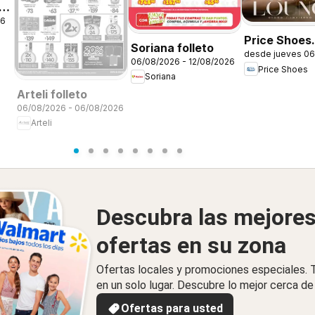
26
Price Shoes
Soriana folleto
desde jueves 06
catálogo Lov
06/08/2026 - 12/08/2026
Price Shoes
Lounge
Soriana
Arteli folleto
06/08/2026 - 06/08/2026
Arteli
Descubra las mejore
ofertas en su zona
Ofertas locales y promociones especiales.
en un solo lugar. Descubre lo mejor cerca de 
Ofertas para usted