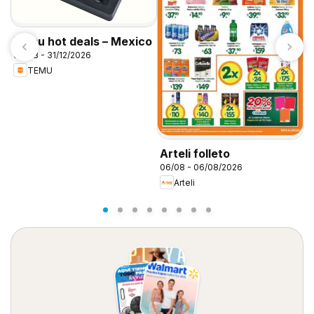
Temu hot deals – Mexico
06/08 - 31/12/2026
TEMU
S
0
Arteli folleto
06/08 - 06/08/2026
Arteli