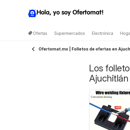
Hola, yo soy Ofertomat!
Ofertas
Supermercados
Electrónica
Hoga
Ofertomat.mx | Folletos de ofertas en Ajuch
Los follet
Ajuchitlán
Arteli folleto
alimax folleto
07/08/2026 - 09/08/2026