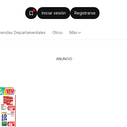
Iniciar sesión
Registrarse
iendas Departamentales
Otros
Más
ANUNCIO
Alsuper folleto
Calimax 