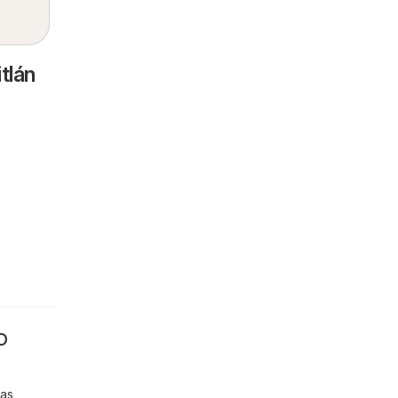
tlán
o
las