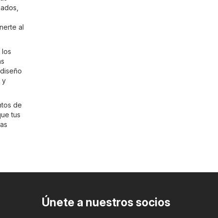
cados
,
nerte al
 los
ás
 diseño
 y
ntos de
que tus
mas
Únete a nuestros socios