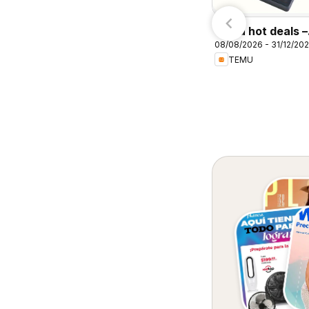
7/08/2026 - 10/08/2026
Arteli
Calimax
Temu hot deals –
08/08/2026 - 31/12/20
Mexico
TEMU