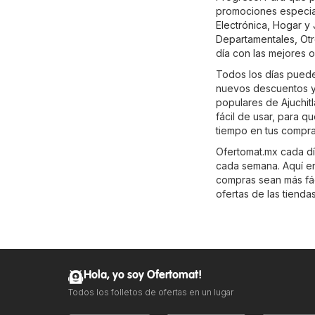
promociones especial
Electrónica
,
Hogar y 
Departamentales
,
Ot
día con las mejores o
Todos los días puedes
nuevos descuentos y 
populares de Ajuchit
fácil de usar, para 
tiempo en tus compras
Ofertomat.mx cada día
cada semana. Aquí enc
compras sean más fáci
ofertas de las tienda
Hola, yo soy Ofertomat!
Todos los folletos de ofertas en un lugar