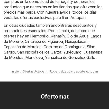
compras en la comodidad de tu hogar y comprar los
productos que necesitas en las tiendas que ofrezcan los
precios más bajos. Con nuestra ayuda, todos los días
verás las ofertas exclusivas para ti en Actopan.
En otras ciudades también encontrarás descuentos y
promociones especiales. Por ejemplo, descubre qué
ofertas hay en
Hermosillo
,
Kanasín
,
Ojo de Agua
,
Lagos
de Moreno
,
Cintalapa de Figueroa
,
Huixquilucan
,
Tepatitlán de Morelos
,
Comitán de Domínguez
,
Silao
,
Saltillo
,
San Nicolás de los Garza
,
Yurécuaro
,
Cuajimalpa
de Morelos
,
Monclova
,
Yahualica de González Gallo
.
Inicio
Ofertas Actopan
Ropa, calzado y deporte Actopan
Ofertomat