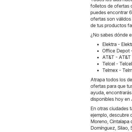
folletos de ofertas
puedes encontrar 6 
ofertas son válidos
de tus productos fa
¿No sabes dónde en
Elektra - Ele
Office Depot 
AT&T - AT&T 
Telcel - Telc
Telmex - Tel
Atrapa todos los d
ofertas para que tu
ayuda, encontrarás 
disponibles hoy en
En otras ciudades 
ejemplo, descubre 
Moreno
,
Cintalapa 
Domínguez
,
Silao
,
S