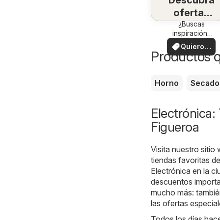
Descubra
ofertas
¿Buscas
en su
inspiración?
zona
¡Mira las
Quiero
ofertas en tu
Productos q
ver
zona!
Horno
Secado
Electrónica:
Figueroa
Visita nuestro sitio
tiendas favoritas d
Electrónica en la c
descuentos importan
mucho más: también
las ofertas especial
Todos los días hace