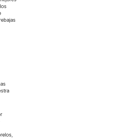
los
e
rebajas
mas
estra
r
e
relos
,