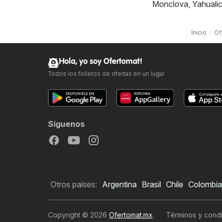
Monclova
,
Yahuali
Inicio
Of
Hola, yo soy Ofertomat!
Todos los folletos de ofertas en un lugar
Síguenos
Otros países:
Argentina
Brasil
Chile
Colombia
Copyright © 2026
Ofertomat.mx
.
Términos y condi