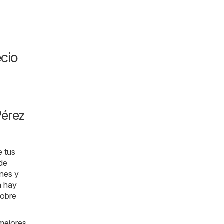
cio
Pérez
e tus
 de
ones y
n hay
sobre
 mejores