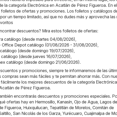
 de la categoría Electrónica en Acatlán de Pérez Figueroa. En el
folletos de ofertas y promociones. Los folletos y catálogos d
 por un tiempo limitado, así que no dudes más y aprovecha las 
voritos
contrar descuentos? Mira estos folletos de ofertas:
ktra catálogo (desde martes 04/08/2026)
,
- Office Depot catálogo (01/08/2026 - 31/08/2026)
,
catálogo (desde domingo 19/07/2026)
,
el catálogo (desde jueves 16/07/2026)
,
mex catálogo (desde domingo 21/06/2026)
.
escuentos y promociones, siempre te informaremos de las últi
s compras sean más fáciles y te permitan ahorrar más. Con nu
fácilmente los mejores descuentos de la categoría Electrónica
 Acatlán de Pérez Figueroa.
también encontrarás descuentos y promociones especiales. Po
qué ofertas hay en
Hermosillo
,
Kanasín
,
Ojo de Agua
,
Lagos d
de Figueroa
,
Huixquilucan
,
Tepatitlán de Morelos
,
Comitán de
altillo
,
San Nicolás de los Garza
,
Yurécuaro
,
Cuajimalpa de Mo