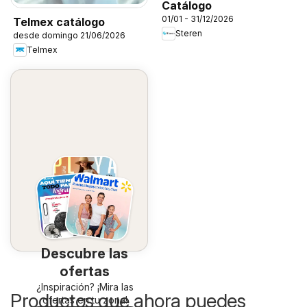
Catálogo
01/01 - 31/12/2026
Telmex catálogo
Steren
desde domingo 21/06/2026
Telmex
Descubre las
ofertas
¿Inspiración? ¡Mira las
Productos que ahora puedes
ofertas en tu zona!