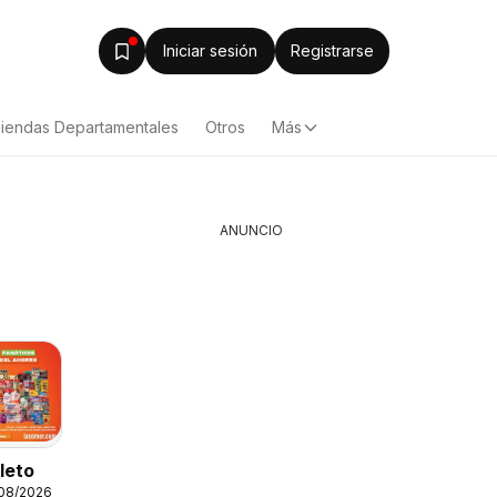
Iniciar sesión
Registrarse
iendas Departamentales
Otros
Más
ANUNCIO
leto
Fuller Gana Mas 9
/08/2026