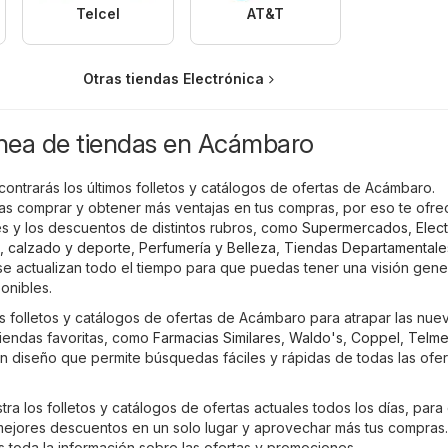
Telcel
AT&T
Otras tiendas Electrónica
ínea de tiendas en Acámbaro
ontrarás los últimos folletos y catálogos de ofertas de Acámbaro.
 comprar y obtener más ventajas en tus compras, por eso te ofr
s y los descuentos de distintos rubros, como
Supermercados
,
Elec
, calzado y deporte
,
Perfumería y Belleza
,
Tiendas Departamentale
 se actualizan todo el tiempo para que puedas tener una visión gene
ponibles.
os folletos y catálogos de ofertas de Acámbaro para atrapar las nue
iendas favoritas, como
Farmacias Similares
,
Waldo's
,
Coppel
,
Telm
un diseño que permite búsquedas fáciles y rápidas de todas las ofer
ra los folletos y catálogos de ofertas actuales todos los días, para
ejores descuentos en un solo lugar y aprovechar más tus compras
es toda la información sobre las ofertas y promociones.