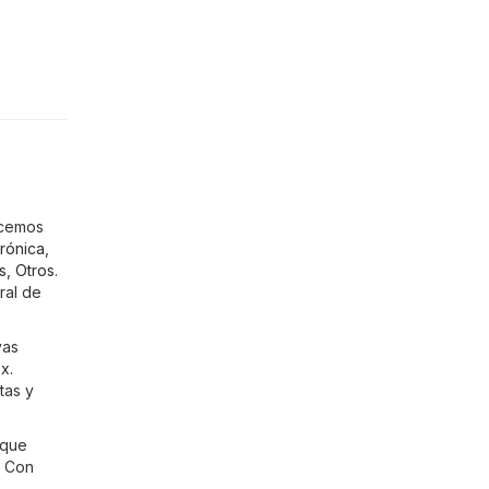
ecemos
trónica
,
s
,
Otros
.
ral de
vas
ex
.
tas y
 que
. Con