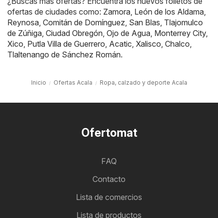
¿Buscas más ofertas? Encuentra los nuevos folletos de
ofertas de ciudades como:
Zamora
,
León de los Aldama
,
Reynosa
,
Comitán de Domínguez
,
San Blas
,
Tlajomulco
de Zúñiga
,
Ciudad Obregón
,
Ojo de Agua
,
Monterrey City
,
Xico
,
Putla Villa de Guerrero
,
Acatic
,
Xalisco
,
Chalco
,
Tlaltenango de Sánchez Román
.
Inicio
Ofertas Acala
Ropa, calzado y deporte Acala
Ofertomat
FAQ
Contacto
Lista de comercios
Lista de productos