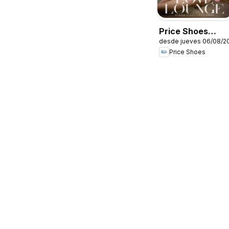
Price Shoes
desde jueves 06/08/2
catálogo Love to
Price Shoes
Lounge