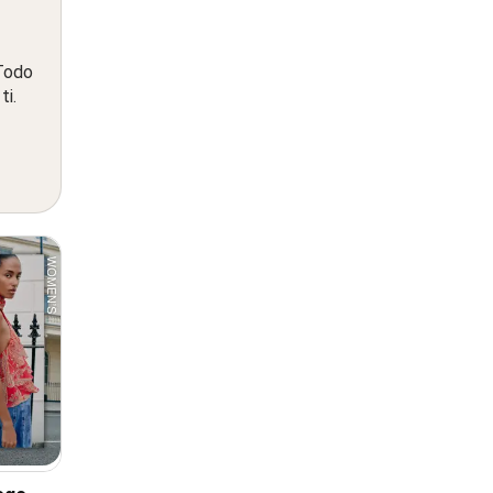
 Todo
ti.