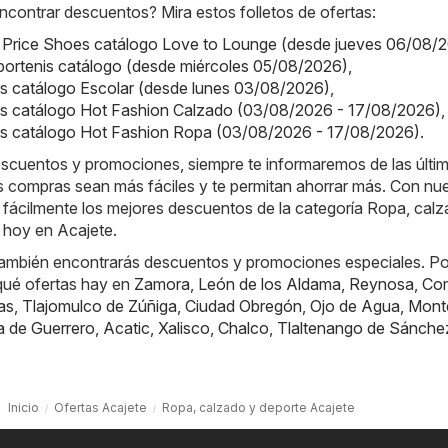
contrar descuentos? Mira estos folletos de ofertas:
- Price Shoes catálogo Love to Lounge (desde jueves 06/08/
portenis catálogo (desde miércoles 05/08/2026)
,
ls catálogo Escolar (desde lunes 03/08/2026)
,
ss catálogo Hot Fashion Calzado (03/08/2026 - 17/08/2026)
,
ass catálogo Hot Fashion Ropa (03/08/2026 - 17/08/2026)
.
escuentos y promociones, siempre te informaremos de las últi
s compras sean más fáciles y te permitan ahorrar más. Con nu
 fácilmente los mejores descuentos de la categoría Ropa, calz
 hoy en Acajete.
también encontrarás descuentos y promociones especiales. Po
qué ofertas hay en
Zamora
,
León de los Aldama
,
Reynosa
,
Com
as
,
Tlajomulco de Zúñiga
,
Ciudad Obregón
,
Ojo de Agua
,
Mont
la de Guerrero
,
Acatic
,
Xalisco
,
Chalco
,
Tlaltenango de Sánche
Inicio
Ofertas Acajete
Ropa, calzado y deporte Acajete