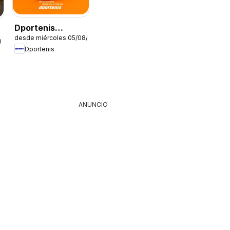
Dportenis
desde miércoles 05/08/2026
catálogo
026
Dportenis
ANUNCIO