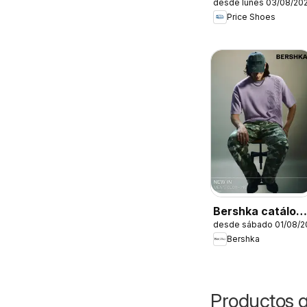
desde lunes 03/08/20
catálogo Seven
Price Shoes
Jeans
Bershka catálog
desde sábado 01/08/2
Men's clothing
Bershka
Productos q