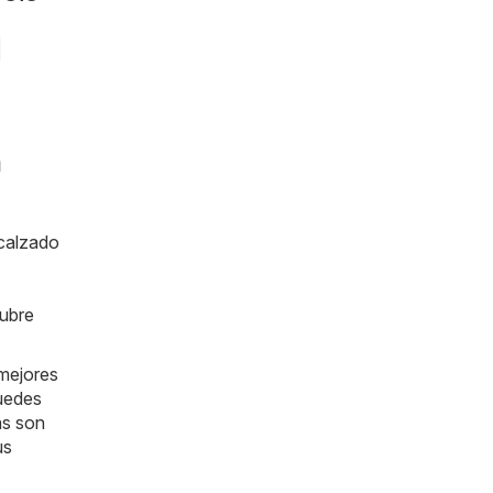
n
 calzado
cubre
 mejores
puedes
as son
us