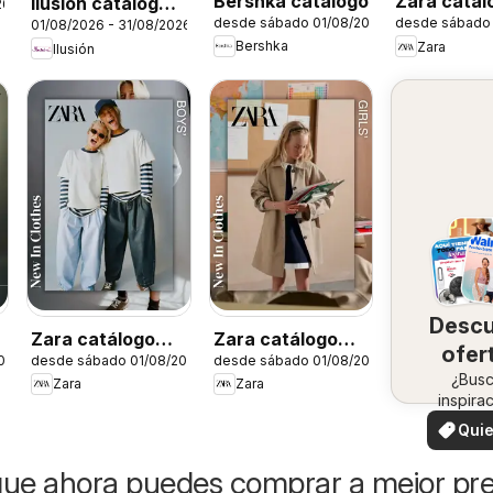
Bershka catálogo
Zara catál
Ilusión catálogo
26
desde sábado 01/08/2026
desde sábado 
01/08/2026 - 31/08/2026
Verano
Otoño
Bershka
Zara
Ilusión
Desc
o
Zara catálogo
Zara catálogo
ofer
026
desde sábado 01/08/2026
desde sábado 01/08/2026
Boys'
Girls'
¿Bus
en 
Zara
Zara
inspira
zo
¡Mira 
Quie
ofertas 
ver
zon
ue ahora puedes comprar a mejor pre