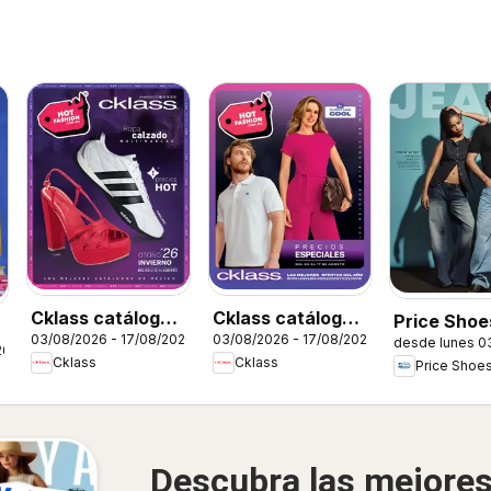
Cklass catálogo
Cklass catálogo
Price Shoe
03/08/2026 - 17/08/2026
03/08/2026 - 17/08/2026
Hot Fashion
Hot Fashion Ropa
desde lunes 0
catálogo J
26
Cklass
Cklass
Price Shoe
Calzado
Descubra las mejore