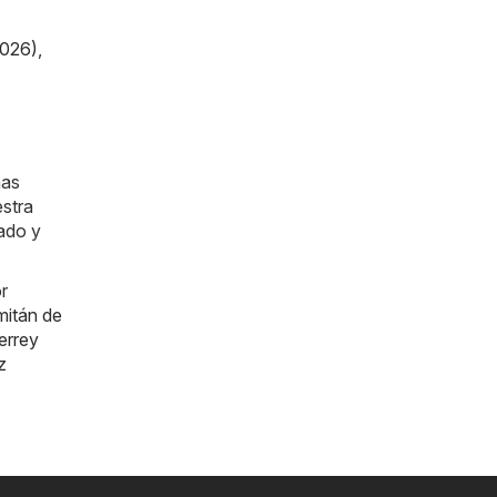
2026)
,
mas
estra
ado y
r
itán de
errey
z