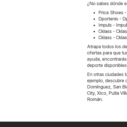
¿No sabes dónde en
Price Shoes 
Dportenis - D
Impuls - Impu
Cklass - Ckla
Cklass - Ckl
Atrapa todos los d
ofertas para que tu
ayuda, encontrarás
deporte disponibles
En otras ciudades 
ejemplo, descubre 
Domínguez
,
San Bl
City
,
Xico
,
Putla Vil
Román
.