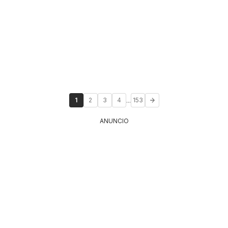
...
1
2
3
4
153
ANUNCIO