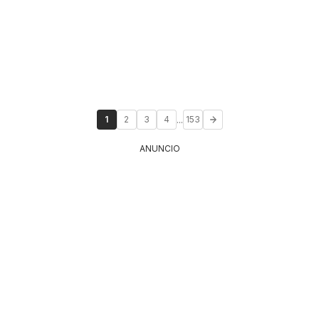
...
1
2
3
4
153
ANUNCIO