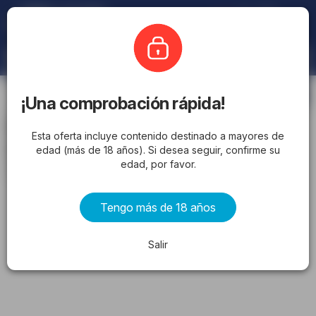
Hola, yo soy
Ofertomat!
La Europea
Suscríbase
¡Una comprobación rápida!
La Europea ofertas 15/05/2026 -
Esta oferta incluye contenido destinado a mayores de
catálogo de hoy
edad (más de 18 años). Si desea seguir, confirme su
edad, por favor.
desde viernes 15/05/2026 hasta domingo 24/05/2026
Tengo más de 18 años
ANUNCIO
Salir