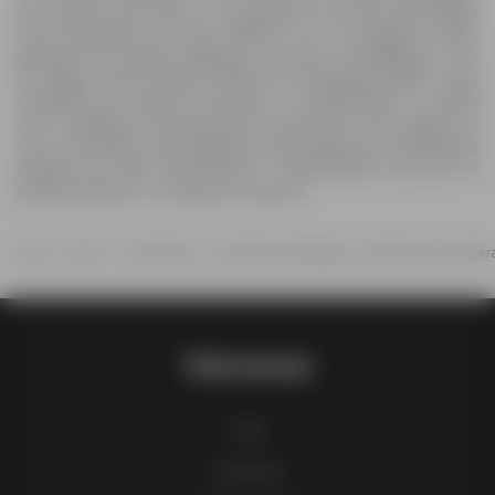
en nuestro sitio web. La Europea es una de las tiendas
más populares de todo México en la categoría Otros
gracias a su amplio catálogo y precios competitivos, con
su folleto más reciente siendo La Europea folleto. Esta
campaña de ofertas comenzó el 15/05/2026 y cuenta
con 5 páginas de descuentos exclusivos que seguro te
van a encantar. Este folleto de descuentos se mantendrá
durante los días 15/05/2026 - 24/05/2026, así que no
pierdas tiempo y comienza a ahorrar.
Inicio
Otros
La Europea
La Europea catálogo La semana más esper
Ofertomat
FAQ
Contacto