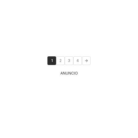
1
2
3
4
ANUNCIO