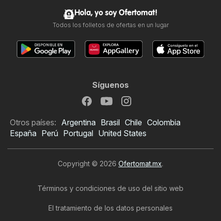
Hola, yo soy Ofertomat!
Todos los folletos de ofertas en un lugar
Síguenos
Otros países:
Argentina
Brasil
Chile
Colombia
España
Perú
Portugal
United States
Copyright © 2026
Ofertomat.mx
.
Términos y condiciones de uso del sitio web
El tratamiento de los datos personales
Folleto de Italika