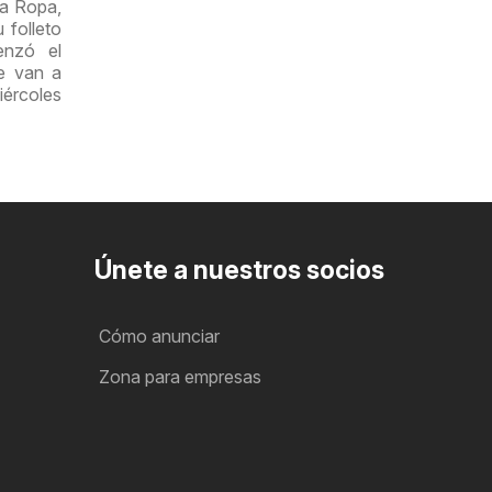
ía Ropa,
 folleto
enzó el
e van a
iércoles
Únete a nuestros socios
Cómo anunciar
Zona para empresas