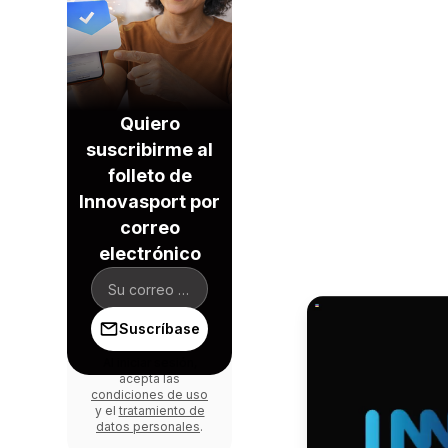
Quiero
suscribirme al
folleto de
Innovasport por
correo
electrónico
Suscríbase
Al iniciar sesión,
acepta las
condiciones de uso
y el
tratamiento de
datos personales
.