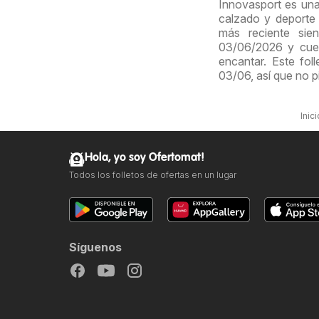
Innovasport es una
calzado y deporte 
más reciente sie
03/06/2026 y cuen
encantar. Este fo
03/06, así que no p
Inici
Hola, yo soy Ofertomat!
Todos los folletos de ofertas en un lugar
Síguenos