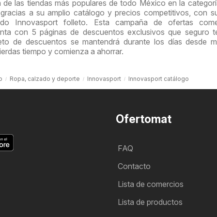
 de las tiendas más populares de todo México en la categor
gracias a su amplio catálogo y precios competitivos, con su
ndo Innovasport folleto. Esta campaña de ofertas com
ta con 5 páginas de descuentos exclusivos que seguro t
lleto de descuentos se mantendrá durante los días desde m
ierdas tiempo y comienza a ahorrar.
o
Ropa, calzado y deporte
Innovasport
Innovasport catálogo
Ofertomat
FAQ
Contacto
Lista de comercios
Lista de productos