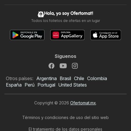
Hola, yo soy Ofertomat!
Todos los folletos de ofertas en un lugar
Síguenos
Otros países:
Argentina
Brasil
Chile
Colombia
España
Perú
Portugal
United States
Copyright © 2026
Ofertomat.mx
.
Términos y condiciones de uso del sitio web
El tratamiento de los datos personales
Folleto de Dportenis