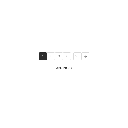
...
1
2
3
4
33
ANUNCIO