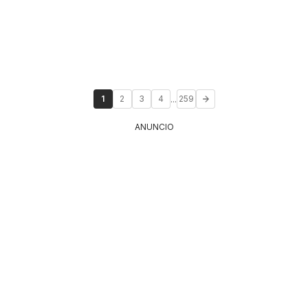
...
1
2
3
4
259
ANUNCIO