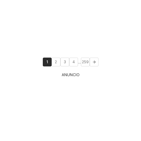
...
1
2
3
4
259
ANUNCIO