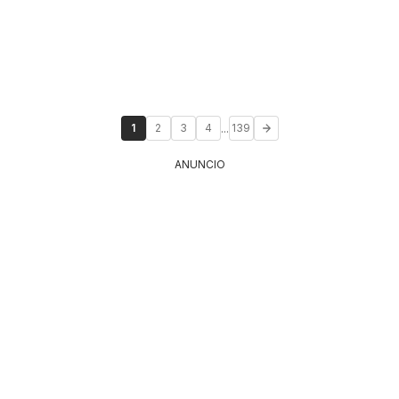
...
1
2
3
4
139
ANUNCIO