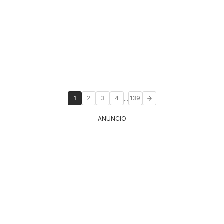
...
1
2
3
4
139
ANUNCIO