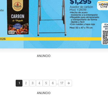
ANUNCIO
...
1
2
3
4
5
6
17
ANUNCIO