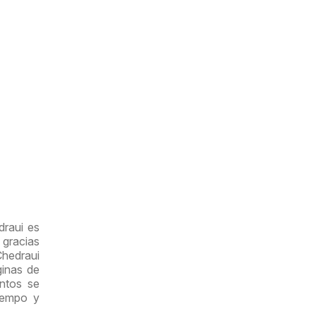
draui es
 gracias
Chedraui
ginas de
entos se
iempo y