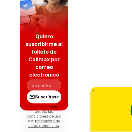
Quiero
suscribirme al
folleto de
Calimax por
correo
electrónico
Suscríbase
Al iniciar sesión,
acepta las
condiciones de uso
y el
tratamiento de
datos personales
.