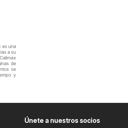
x es una
ias a su
 Calimax
inas de
entos se
iempo y
Únete a nuestros socios