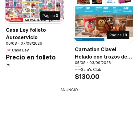
Página
3
Casa Ley folleto
Página
18
Autoservicio
06/08 - 07/08/2026
Carnation Clavel
Casa Ley
Precio en folleto
Helado con trozos de
05/08 - 03/09/2026
nuez y almendra, 998
Sam's Club
g
$130.00
ANUNCIO