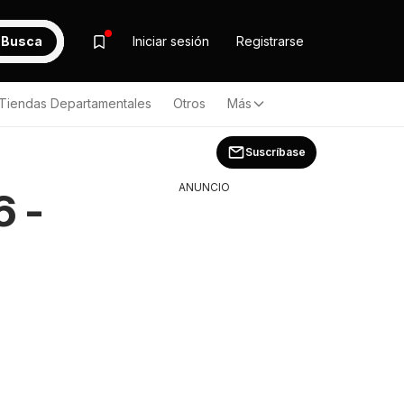
Busca
Iniciar sesión
Registrarse
Tiendas Departamentales
Otros
Más
Suscríbase
ANUNCIO
6 -