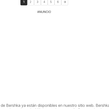
1
2
3
4
5
6
ANUNCIO
de Bershka ya están disponibles en nuestro sitio web. Bershk