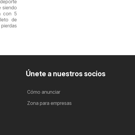
 deporte
e siendo
a con 5
leto de
 pierdas
Únete a nuestros socios
Cómo anunciar
Zona para empresas