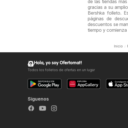
de las tiendas más
gracias a su amplio
Bershka folleto.
páginas de descue
descuentos se mant
tiempo y comienza 
Inicio
Hola, yo soy Ofertomat!
Todos los folletos de ofertas en un lugar
Síguenos