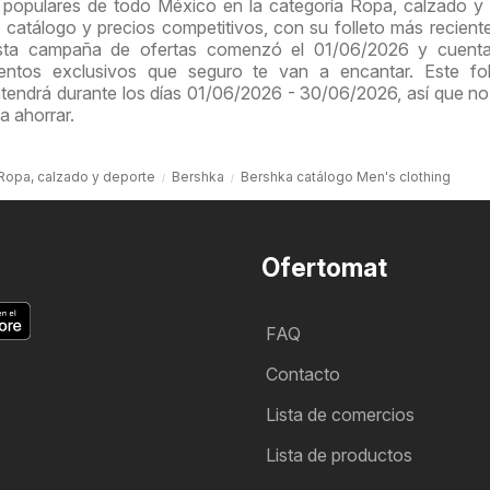
 populares de todo México en la categoría Ropa, calzado y
 catálogo y precios competitivos, con su folleto más recient
 Esta campaña de ofertas comenzó el 01/06/2026 y cuent
ntos exclusivos que seguro te van a encantar. Este fol
endrá durante los días 01/06/2026 - 30/06/2026, así que no
a ahorrar.
Ropa, calzado y deporte
Bershka
Bershka catálogo Men's clothing
Ofertomat
FAQ
Contacto
Lista de comercios
Lista de productos