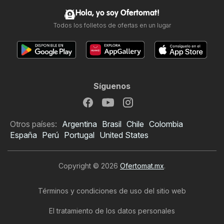
Hola, yo soy Ofertomat!
Todos los folletos de ofertas en un lugar
Síguenos
Otros países:
Argentina
Brasil
Chile
Colombia
España
Perú
Portugal
United States
Copyright © 2026
Ofertomat.mx
.
Términos y condiciones de uso del sitio web
El tratamiento de los datos personales
Folleto de Bershka