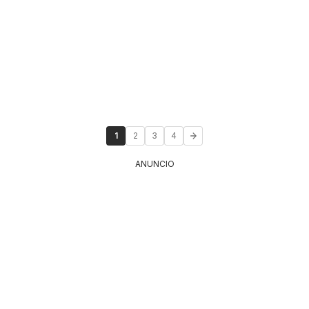
1
2
3
4
ANUNCIO