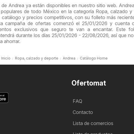
 de Andrea ya están disponibles en nuestro sitio web. Andre
 populares de todo México en la categoría Ropa, calzado y
 catálogo y precios competitivos, con su folleto más recient
sta campaña de ofertas comenzó el 25/01/2026 y cuenta 
ntos exclusivos que seguro te van a encantar. Este fol
endrá durante los días 25/01/2026 - 22/08/2026, así que no
a ahorrar.
Inicio
Ropa, calzado y deporte
Andrea
Catálogo Home
Ofertomat
FAQ
Contacto
Lista de comercios