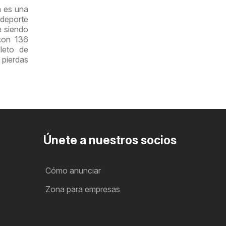
a es una
 deporte
e siendo
con 136
leto de
 pierdas
Únete a nuestros socios
Cómo anunciar
Zona para empresas