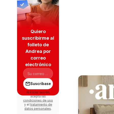
Quiero
suscribirme al
folleto de
Andrea por
correo
electrónico
Suscríbase
Al iniciar sesión,
acepta las
condiciones de uso
y el
tratamiento de
datos personales
.