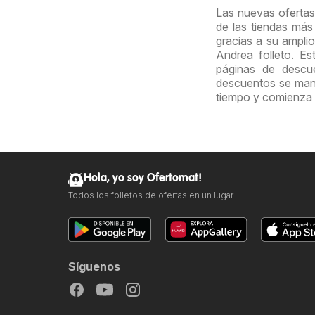
Las nuevas ofertas
de las tiendas más
gracias a su amplio
Andrea folleto. E
páginas de descue
descuentos se mant
tiempo y comienza 
Hola, yo soy Ofertomat!
Todos los folletos de ofertas en un lugar
Síguenos