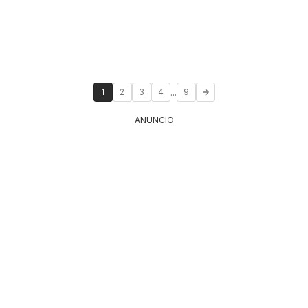
...
1
2
3
4
9
ANUNCIO