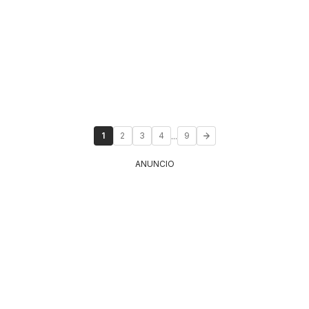
...
1
2
3
4
9
ANUNCIO