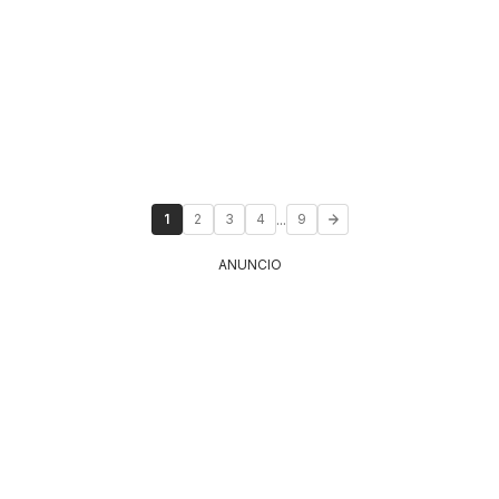
...
1
2
3
4
9
ANUNCIO