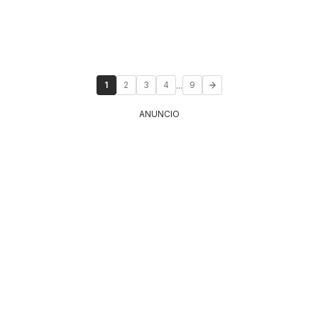
...
1
2
3
4
9
ANUNCIO