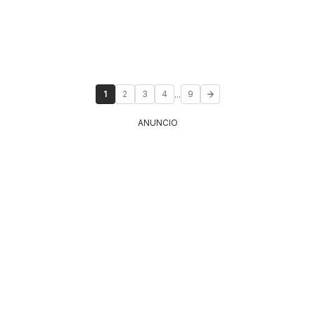
...
1
2
3
4
9
ANUNCIO