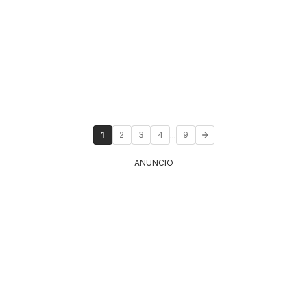
...
1
2
3
4
9
ANUNCIO