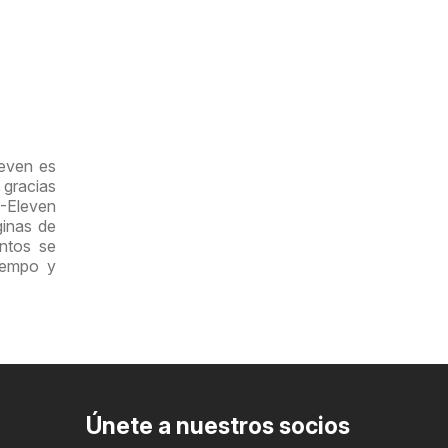
leven es
 gracias
7-Eleven
ginas de
entos se
iempo y
Únete a nuestros socios