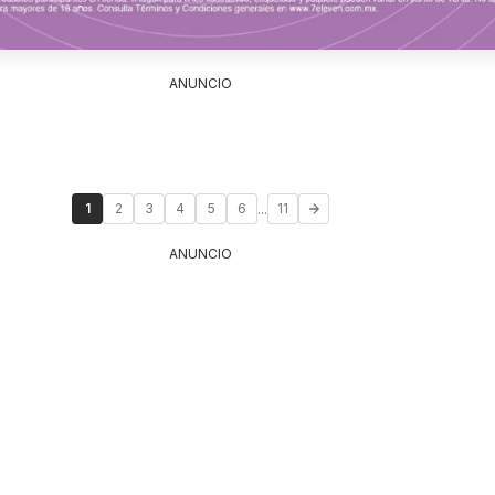
ANUNCIO
...
1
2
3
4
5
6
11
ANUNCIO