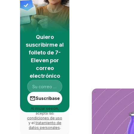
Quiero
suscribirme al
folleto de 7-
Eleven por
correo
electrónico
Suscríbase
Al iniciar sesión,
acepta las
condiciones de uso
y el
tratamiento de
datos personales
.