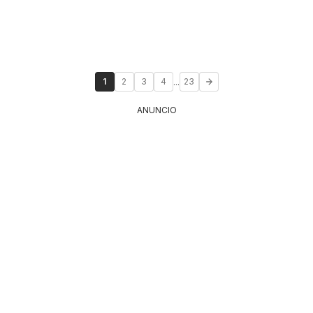
...
1
2
3
4
23
ANUNCIO