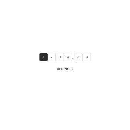
...
1
2
3
4
23
ANUNCIO