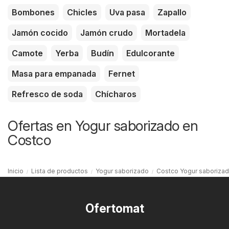
Bombones
Chicles
Uva pasa
Zapallo
Jamón cocido
Jamón crudo
Mortadela
Camote
Yerba
Budín
Edulcorante
Masa para empanada
Fernet
Refresco de soda
Chícharos
Ofertas en Yogur saborizado en
Costco
Inicio
Lista de productos
Yogur saborizado
Costco Yogur saboriza
Ofertomat