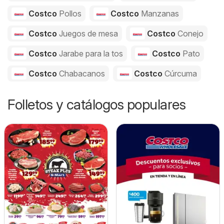
Costco
Pollos
Costco
Manzanas
Costco
Juegos de mesa
Costco
Conejo
Costco
Jarabe para la tos
Costco
Pato
Costco
Chabacanos
Costco
Cúrcuma
Folletos y catálogos populares