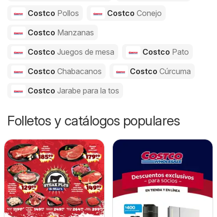
Costco
Pollos
Costco
Conejo
Costco
Manzanas
Costco
Juegos de mesa
Costco
Pato
Costco
Chabacanos
Costco
Cúrcuma
Costco
Jarabe para la tos
Folletos y catálogos populares