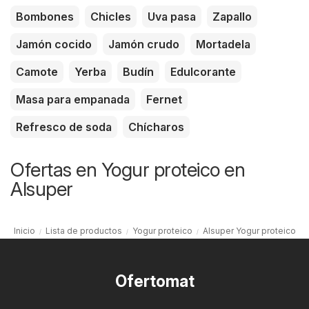
Bombones
Chicles
Uva pasa
Zapallo
Jamón cocido
Jamón crudo
Mortadela
Camote
Yerba
Budín
Edulcorante
Masa para empanada
Fernet
Refresco de soda
Chícharos
Ofertas en Yogur proteico en
Alsuper
Inicio
Lista de productos
Yogur proteico
Alsuper Yogur proteico
Ofertomat