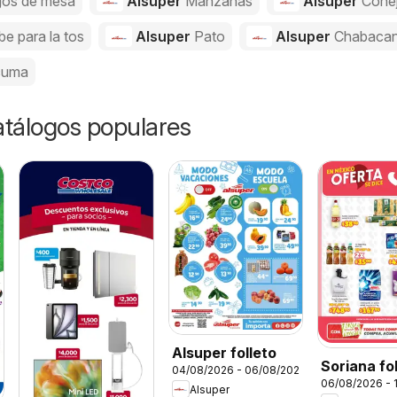
gos de mesa
Alsuper
Manzanas
Alsuper
Cone
be para la tos
Alsuper
Pato
Alsuper
Chabaca
cuma
catálogos populares
Alsuper folleto
Soriana fo
04/08/2026 - 06/08/2026
06/08/2026 - 
Alsuper