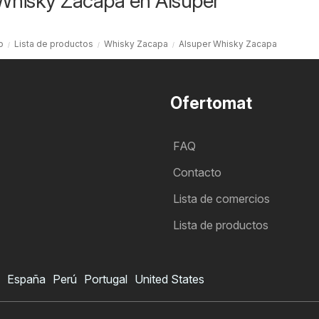
 Whisky Zacapa en Alsuper
o
Lista de productos
Whisky Zacapa
Alsuper Whisky Zacapa
Ofertomat
FAQ
Contacto
Lista de comercios
Lista de productos
España
Perú
Portugal
United States