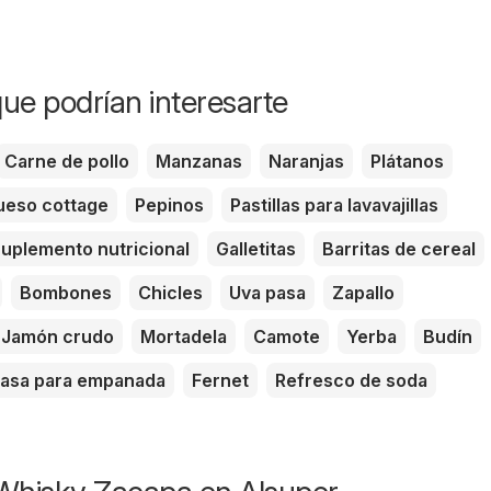
ue podrían interesarte
Carne de pollo
Manzanas
Naranjas
Plátanos
eso cottage
Pepinos
Pastillas para lavavajillas
uplemento nutricional
Galletitas
Barritas de cereal
Bombones
Chicles
Uva pasa
Zapallo
Jamón crudo
Mortadela
Camote
Yerba
Budín
asa para empanada
Fernet
Refresco de soda