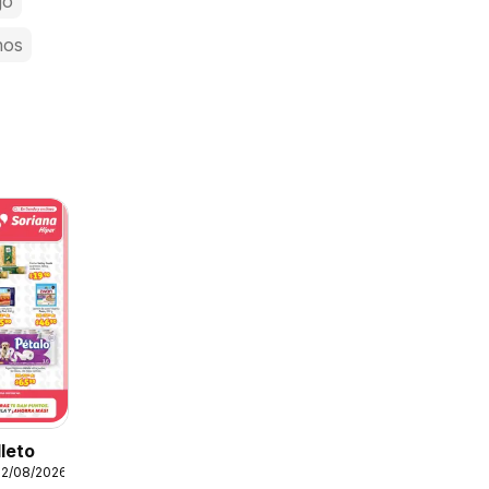
jo
nos
lleto
12/08/2026