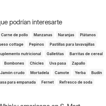
ue podrían interesarte
Carne de pollo
Manzanas
Naranjas
Plátanos
eso cottage
Pepinos
Pastillas para lavavajillas
uplemento nutricional
Galletitas
Barritas de cereal
Bombones
Chicles
Uva pasa
Zapallo
Jamón crudo
Mortadela
Camote
Yerba
Budín
asa para empanada
Fernet
Refresco de soda