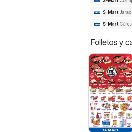
S-Mart
Cone
S-Mart
Jarab
S-Mart
Cúrc
Folletos y 