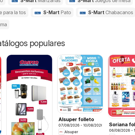
jo
S-Mart
Manzanas
S-Mart
Juegos de mesa
e para la tos
S-Mart
Pato
S-Mart
Chabacanos
uma
catálogos populares
Alsuper folleto
Soriana fo
07/08/2026 - 10/08/2026
06/08/2026 - 
Alsuper