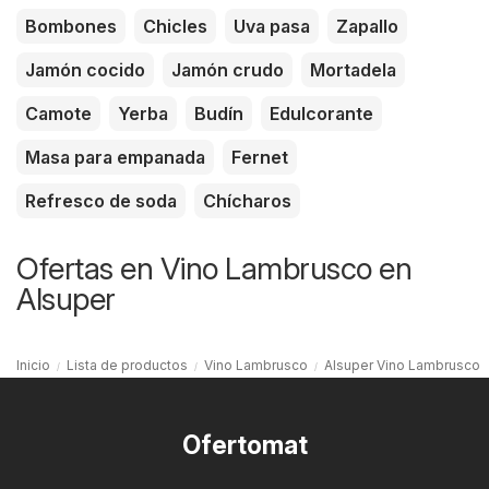
Bombones
Chicles
Uva pasa
Zapallo
Jamón cocido
Jamón crudo
Mortadela
Camote
Yerba
Budín
Edulcorante
Masa para empanada
Fernet
Refresco de soda
Chícharos
Ofertas en Vino Lambrusco en
Alsuper
Inicio
Lista de productos
Vino Lambrusco
Alsuper Vino Lambrusco
Ofertomat