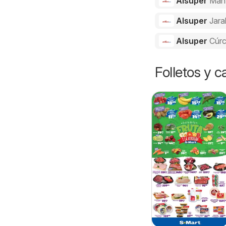
Alsuper
Man
Alsuper
Jara
Alsuper
Cúr
Folletos y 