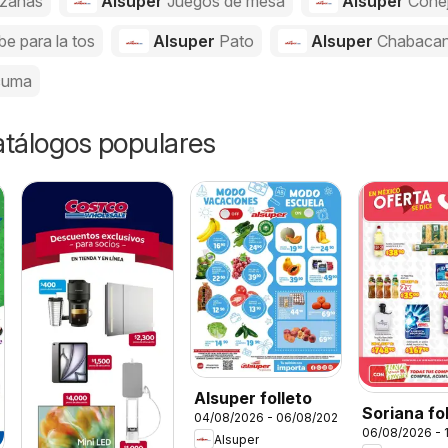
zanas
Alsuper
Juegos de mesa
Alsuper
Cone
be para la tos
Alsuper
Pato
Alsuper
Chabaca
cuma
catálogos populares
Alsuper folleto
Soriana fo
04/08/2026 - 06/08/2026
06/08/2026 - 
Alsuper