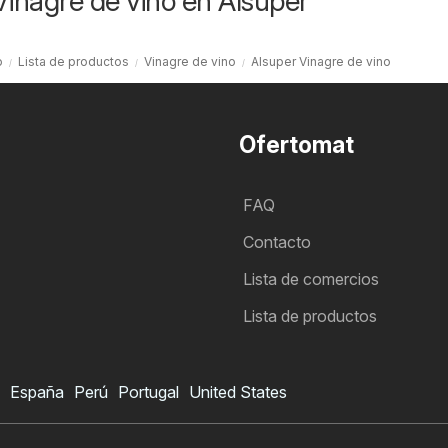
Vinagre de vino en Alsuper
o
Lista de productos
Vinagre de vino
Alsuper Vinagre de vino
Ofertomat
FAQ
Contacto
Lista de comercios
Lista de productos
España
Perú
Portugal
United States