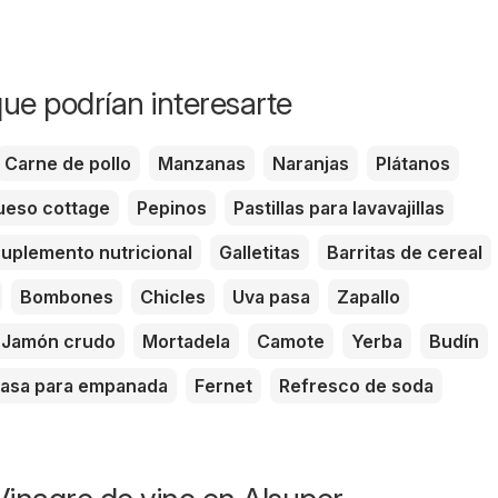
ue podrían interesarte
Carne de pollo
Manzanas
Naranjas
Plátanos
eso cottage
Pepinos
Pastillas para lavavajillas
uplemento nutricional
Galletitas
Barritas de cereal
Bombones
Chicles
Uva pasa
Zapallo
Jamón crudo
Mortadela
Camote
Yerba
Budín
asa para empanada
Fernet
Refresco de soda