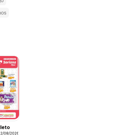
jo
nos
lleto
12/08/2026