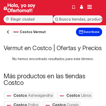
Hola, yo soy
Ofertomat!
Costco Vermut
Suscríbase
Vermut en Costco | Ofertas y Precios
No hemos encontrado resultados para este término.
Más productos en las tiendas
Costco
Costco
Ashwagandha
Costco
Libros
Costco
Pollos
Costco
Conejo