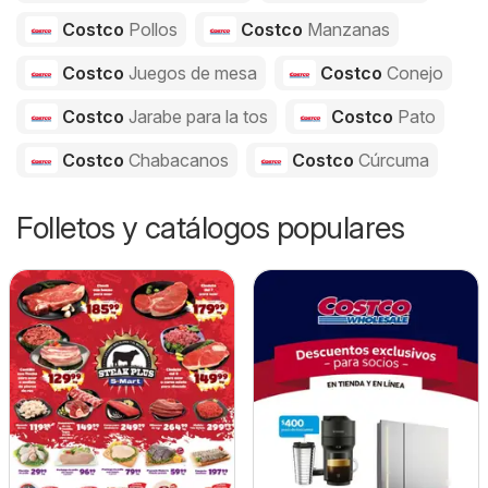
Costco
Pollos
Costco
Manzanas
Costco
Juegos de mesa
Costco
Conejo
Costco
Jarabe para la tos
Costco
Pato
Costco
Chabacanos
Costco
Cúrcuma
Folletos y catálogos populares