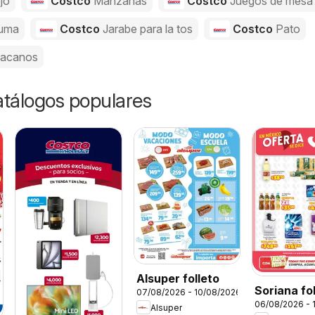
jo
Costco
Manzanas
Costco
Juegos de mesa
uma
Costco
Jarabe para la tos
Costco
Pato
acanos
catálogos populares
Alsuper folleto
Soriana fo
07/08/2026 - 10/08/2026
06/08/2026 - 
Alsuper