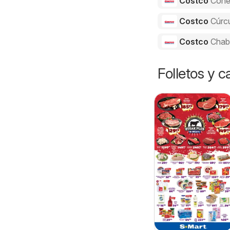
Costco
Cone
Costco
Cúrc
Costco
Chab
Folletos y 