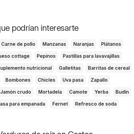
ue podrían interesarte
Carne de pollo
Manzanas
Naranjas
Plátanos
eso cottage
Pepinos
Pastillas para lavavajillas
uplemento nutricional
Galletitas
Barritas de cereal
Bombones
Chicles
Uva pasa
Zapallo
Jamón crudo
Mortadela
Camote
Yerba
Budín
asa para empanada
Fernet
Refresco de soda