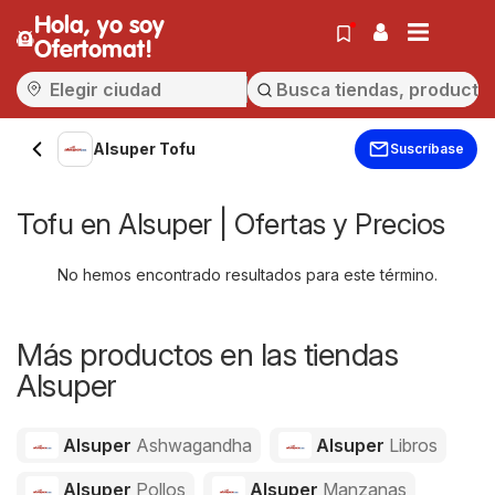
Hola, yo soy
Ofertomat!
Alsuper Tofu
Suscríbase
Tofu en Alsuper | Ofertas y Precios
No hemos encontrado resultados para este término.
Más productos en las tiendas
Alsuper
Alsuper
Ashwagandha
Alsuper
Libros
Alsuper
Pollos
Alsuper
Manzanas