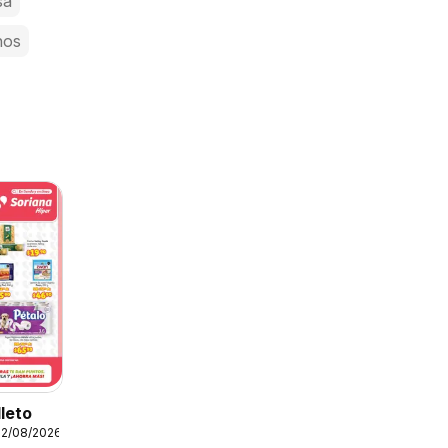
sa
nos
lleto
12/08/2026