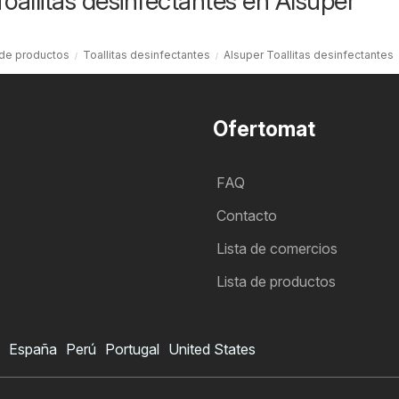
oallitas desinfectantes en Alsuper
 de productos
Toallitas desinfectantes
Alsuper Toallitas desinfectantes
Ofertomat
FAQ
Contacto
Lista de comercios
Lista de productos
España
Perú
Portugal
United States