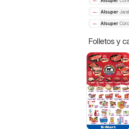
Alsuper
Con
Alsuper
Jara
Alsuper
Cúr
Folletos y 