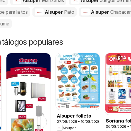
ejo
Alsuper
Manzanas
Alsuper
Juegos de me
be para la tos
Alsuper
Pato
Alsuper
Chabaca
cuma
catálogos populares
Alsuper folleto
Soriana fo
07/08/2026 - 10/08/2026
06/08/2026 - 
Alsuper