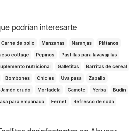
ue podrían interesarte
Carne de pollo
Manzanas
Naranjas
Plátanos
eso cottage
Pepinos
Pastillas para lavavajillas
uplemento nutricional
Galletitas
Barritas de cereal
Bombones
Chicles
Uva pasa
Zapallo
Jamón crudo
Mortadela
Camote
Yerba
Budín
asa para empanada
Fernet
Refresco de soda